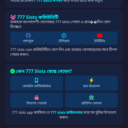
সাহায্য প্রয়োজন?
777 slots লগইন
করে লাইভ চ্যাটে কথা বলুন!
777 Slots কমিউনিটি
হাজারো বাংলাদেশী খেলোয়াড় 777 slots গেমস এ প্রত��দিন যোগ
দিচ্ছেন:
ফেসবুক
টেলিগ্রাম
ইউটিউব
777 slots com কমিউনিটিতে যোগ দিন এবং অন্যান্য খেলোয়াড়দের সাথে টিপস
শেয়ার করুন।
কেন 777 Slots বেছে নেবেন?
মোবাইল অপ্টিমাইজড
দ্রুত উত্তোলন
নিরাপদ পেমেন্ট
প্রতিদিন বোনাস
777 slots app ক্যাসিনো তে
777 slots ডাউনলোড
করে সব সুবিধা উপভোগ
করুন।