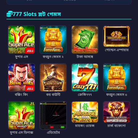
777 Slots স্লট গেমস
গোল্ডেন এম্পায়ার
সুপার এস
ফরচুন জেমস ২
টাকা আসছে
বক্সিং কিং
বন্য বাউন্টি
ক্রেজি৭৭৭
ফরচুন জেমস ৩
মাহজং ওয়েজ
চার্জ বাফেলো
সুপার এস ডিলাক্স
এভিয়েটর