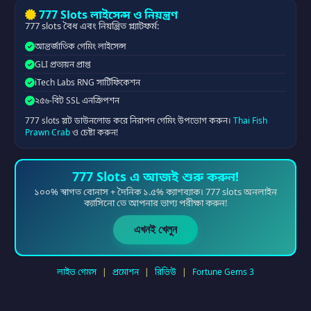
777 Slots লাইসেন্স ও নিয়ন্ত্রণ
777 slots বৈধ এবং নিয়ন্ত্রিত প্ল্যাটফর্ম:
আন্তর্জাতিক গেমিং লাইসেন্স
GLI প্রত্যয়ন প্রাপ্ত
iTech Labs RNG সার্টিফিকেশন
২৫৬-বিট SSL এনক্রিপশন
777 slots স্লট ডাউনলোড করে নিরাপদ গেমিং উপভোগ করুন।
Thai Fish
Prawn Crab
ও চেষ্টা করুন!
777 Slots এ আজই শুরু করুন!
১০০% স্বাগত বোনাস + দৈনিক ১.৫% ক্যাশব্যাক। 777 slots অনলাইন
ক্যাসিনো তে আপনার ভাগ্য পরীক্ষা করুন!
এখনই খেলুন
লাইভ গেমস
|
প্রমোশন
|
রিভিউ
|
Fortune Gems 3