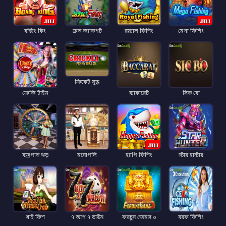
বক্সিং কিং
দ্রুত জ্যাকপট
রয়্যাল ফিশিং
মেগা ফিশিং
ক্রিকেট যুদ্ধ
ক্রেজি টাইম
ব্যাকারেট
সিক বো
বজ্রপাত ঝড়
মনোপলি
হ্যাপি ফিশিং
স্টার হান্টার
থাই ফিশ
৭ আপ ৭ ডাউন
ফরচুন জেমস ৩
বরফ ফিশিং