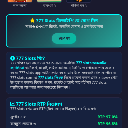
লাল দরজা
ব্যাক বো ২
পাগলা বল ২
777 Slots ভিআইপি তে যোগ দিন
সাপ্তা���িক রিবেট, জন্মদিন বোনাস ও দ্রুত উত্তোলন!
VIP হন
777 Slots কি?
777 slots হল বাংলাদেশের অন্যতম জনপ্রিয়
777 slots অনলাইন
ক্যাসিনো
প্ল্যাটফর্ম, যা স্লট, লাইভ ক্যাসিনো, ফিশিং ও পোকার গেম অফার
করে। 777 slots app ডাউনলোড করে মোবাইলে সহজেই খেলতে পারেন।
777 slots com এ
777 slots লিংক
দিয়ে প্রবেশ করুন এবং ১,৫০০+ গেম
উপভোগ করুন। বিকাশ, নগদ, রকেট পেমেন্ট সাপোর্ট সহ 777 slots
ক্যাসিনো আপনার জন্য সবচেয়ে নিরাপদ।
777 Slots RTP বিশ্লেষণ
777 slots গেম এর RTP (Return to Player) হার বিশ্লেষণ:
সুপার এস
RTP 97.0%
ফরচুন জেমস ৩
RTP 96.8%