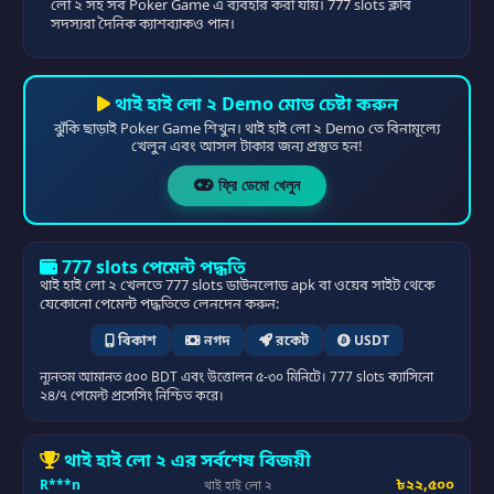
লো ২ সহ সব Poker Game এ ব্যবহার করা যায়। 777 slots ক্লাব
সদস্যরা দৈনিক ক্যাশব্যাকও পান।
থাই হাই লো ২ Demo মোড চেষ্টা করুন
ঝুঁকি ছাড়াই Poker Game শিখুন। থাই হাই লো ২ Demo তে বিনামূল্যে
খেলুন এবং আসল টাকার জন্য প্রস্তুত হন!
ফ্রি ডেমো খেলুন
777 slots পেমেন্ট পদ্ধতি
থাই হাই লো ২ খেলতে 777 slots ডাউনলোড apk বা ওয়েব সাইট থেকে
যেকোনো পেমেন্ট পদ্ধতিতে লেনদেন করুন:
বিকাশ
নগদ
রকেট
USDT
ন্যূনতম আমানত ৫০০ BDT এবং উত্তোলন ৫-৩০ মিনিটে। 777 slots ক্যাসিনো
২৪/৭ পেমেন্ট প্রসেসিং নিশ্চিত করে।
থাই হাই লো ২ এর সর্বশেষ বিজয়ী
৳২২,৫০০
R***n
থাই হাই লো ২