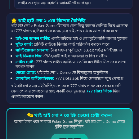
লগইন অবস্থায় জয় সরাসরি অ্যাকাউন্টে যোগ হয়।
থাই হাই লো ২ এর বিশেষ বৈশিষ্ট্য
থাই হাই লো ২ Poker Game হিসেবে বেশ কিছু অনন্য বৈশিষ্ট্য নিয়ে এসেছে
যা 777 slots প্ল্যাটফর্মে একে অন্যান্য থাই গেম থেকে আলাদা করেছে:
হাই-লো ডাবল বাজি:
একই রাউন্ডে হাই ও লো দুটো বাজি রাখার সুযোগ
সুইচ কার্ড:
প্রতিটি রাউন্ডে ডিলার কার্ড পরিবর্তন করতে পারে
মাল্টিপ্লায়ার বোনাস:
টানা সফল পূর্বাভাসে ১.৯৫x পর্যন্ত মাল্টিপ্লায়ার
থাই ডিলার থিম:
ঐতিহ্যবাহী থাই সাজসজ্জা ও থিম সংগীত
লাইভ চ্যাট:
777 slots লাইভ ক্যাসিনো তে রিয়েল টাইম ডিলারের সাথে
কথোপকথন
ডেমো মোড:
থাই হাই লো ২ Demo তে বিনামূল্যে অনুশীলন
মোবাইল অপ্টিমাইজড:
777 slots apk দিয়ে মোবাইলে স্মুথ গেমপ্লে
থাই হাই লো ২ এর এই বৈশিষ্ট্যগুলো একে 777 slots গেমস এর সবচেয়ে বেশি
খেলা পোকার গেমগুলোর মধ্যে একটি করে তুলেছে।
777 slots লিংক
দিয়ে
এখনই অ্যাক্সেস করুন।
থাই হাই লো ২ তে ফ্রি ডেমো চেষ্টা করুন
আসল টাকা খরচ না করে Poker Game শিখুন। থাই হাই লো ২ Demo মোডে
ঝুঁকি মুক্ত অনুশীলন!