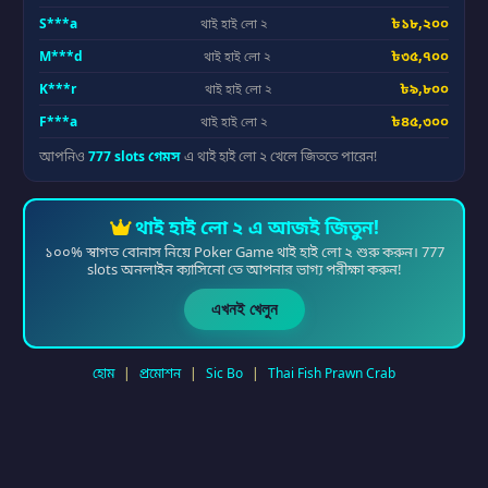
৳১৮,২০০
S***a
থাই হাই লো ২
৳৩৫,৭০০
M***d
থাই হাই লো ২
৳৯,৮০০
K***r
থাই হাই লো ২
৳৪৫,৩০০
F***a
থাই হাই লো ২
আপনিও
777 slots গেমস
এ থাই হাই লো ২ খেলে জিততে পারেন!
থাই হাই লো ২ এ আজই জিতুন!
১০০% স্বাগত বোনাস নিয়ে Poker Game থাই হাই লো ২ শুরু করুন। 777
slots অনলাইন ক্যাসিনো তে আপনার ভাগ্য পরীক্ষা করুন!
এখনই খেলুন
হোম
|
প্রমোশন
|
Sic Bo
|
Thai Fish Prawn Crab