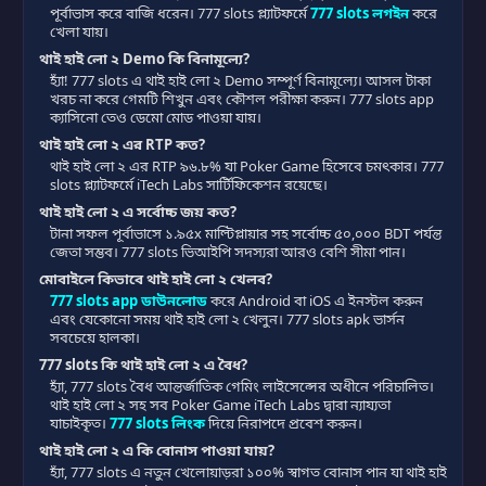
পূর্বাভাস করে বাজি ধরেন। 777 slots প্ল্যাটফর্মে
777 slots লগইন
করে
খেলা যায়।
থাই হাই লো ২ Demo কি বিনামূল্যে?
হ্যাঁ! 777 slots এ থাই হাই লো ২ Demo সম্পূর্ণ বিনামূল্যে। আসল টাকা
খরচ না করে গেমটি শিখুন এবং কৌশল পরীক্ষা করুন। 777 slots app
ক্যাসিনো তেও ডেমো মোড পাওয়া যায়।
থাই হাই লো ২ এর RTP কত?
থাই হাই লো ২ এর RTP ৯৬.৮% যা Poker Game হিসেবে চমৎকার। 777
slots প্ল্যাটফর্মে iTech Labs সার্টিফিকেশন রয়েছে।
থাই হাই লো ২ এ সর্বোচ্চ জয় কত?
টানা সফল পূর্বাভাসে ১.৯৫x মাল্টিপ্লায়ার সহ সর্বোচ্চ ৫০,০০০ BDT পর্যন্ত
জেতা সম্ভব। 777 slots ভিআইপি সদস্যরা আরও বেশি সীমা পান।
মোবাইলে কিভাবে থাই হাই লো ২ খেলব?
777 slots app ডাউনলোড
করে Android বা iOS এ ইনস্টল করুন
এবং যেকোনো সময় থাই হাই লো ২ খেলুন। 777 slots apk ভার্সন
সবচেয়ে হালকা।
777 slots কি থাই হাই লো ২ এ বৈধ?
হ্যাঁ, 777 slots বৈধ আন্তর্জাতিক গেমিং লাইসেন্সের অধীনে পরিচালিত।
থাই হাই লো ২ সহ সব Poker Game iTech Labs দ্বারা ন্যায্যতা
যাচাইকৃত।
777 slots লিংক
দিয়ে নিরাপদে প্রবেশ করুন।
থাই হাই লো ২ এ কি বোনাস পাওয়া যায়?
হ্যাঁ, 777 slots এ নতুন খেলোয়াড়রা ১০০% স্বাগত বোনাস পান যা থাই হাই