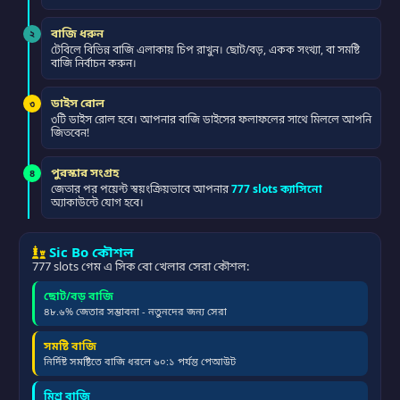
বাজি ধরুন
২
টেবিলে বিভিন্ন বাজি এলাকায় চিপ রাখুন। ছোট/বড়, একক সংখ্যা, বা সমষ্টি
বাজি নির্বাচন করুন।
ডাইস রোল
৩
৩টি ডাইস রোল হবে। আপনার বাজি ডাইসের ফলাফলের সাথে মিললে আপনি
জিতবেন!
পুরস্কার সংগ্রহ
৪
জেতার পর পয়েন্ট স্বয়ংক্রিয়ভাবে আপনার
777 slots ক্যাসিনো
অ্যাকাউন্টে যোগ হবে।
Sic Bo কৌশল
777 slots গেম এ সিক বো খেলার সেরা কৌশল:
ছোট/বড় বাজি
৪৮.৬% জেতার সম্ভাবনা - নতুনদের জন্য সেরা
সমষ্টি বাজি
নির্দিষ্ট সমষ্টিতে বাজি ধরলে ৬০:১ পর্যন্ত পেআউট
মিশ্র বাজি