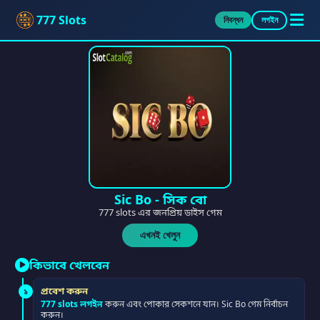
777 Slots
নিবন্ধন
লগইন
Sic Bo - সিক বো
777 slots এর জনপ্রিয় ডাইস গেম
এখনই খেলুন
কিভাবে খেলবেন
প্রবেশ করুন
১
777 slots লগইন
করুন এবং পোকার সেকশনে যান। Sic Bo গেম নির্বাচন
করুন।