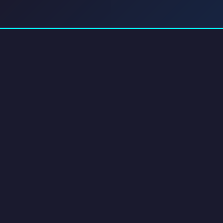
হোম
লাইভ গেমস
প্রমোশন
অ্যাপ ডাউনলোড
Rapid Jackpot Fishing 2
Fortune Gems 3
Sic Bo
Thai Fish Prawn Crab
বৈশিষ্ট্য
রিভিউ