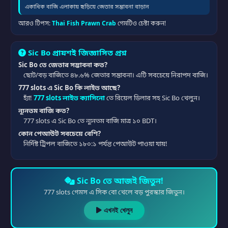
একাধিক বাজি এলাকায় ছড়িয়ে জেতার সম্ভাবনা বাড়ান
আরও টিপস:
Thai Fish Prawn Crab
গেমটিও চেষ্টা করুন!
Sic Bo প্রায়শই জিজ্ঞাসিত প্রশ্ন
Sic Bo তে জেতার সম্ভাবনা কত?
ছোট/বড় বাজিতে ৪৮.৬% জেতার সম্ভাবনা। এটি সবচেয়ে নিরাপদ বাজি।
777 slots এ Sic Bo কি লাইভ আছে?
হ্যাঁ!
777 slots লাইভ ক্যাসিনো
তে রিয়েল ডিলার সহ Sic Bo খেলুন।
ন্যূনতম বাজি কত?
777 slots এ Sic Bo তে ন্যূনতম বাজি মাত্র ১০ BDT।
কোন পেআউট সবচেয়ে বেশি?
নির্দিষ্ট ট্রিপল বাজিতে ১৮০:১ পর্যন্ত পেআউট পাওয়া যায়!
Sic Bo তে আজই জিতুন!
777 slots গেমস এ সিক বো খেলে বড় পুরস্কার জিতুন।
এখনই খেলুন