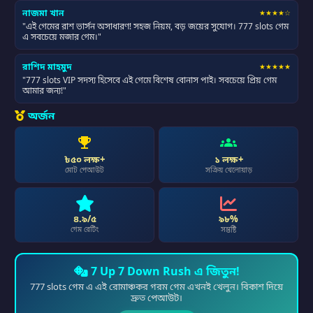
নাজমা খান
★★★★☆
"এই গেমের রাশ ভার্সন অসাধারণ! সহজ নিয়ম, বড় জয়ের সুযোগ। 777 slots গেম
এ সবচেয়ে মজার গেম।"
রাশিদ মাহমুদ
★★★★★
"777 slots VIP সদস্য হিসেবে এই গেমে বিশেষ বোনাস পাই। সবচেয়ে প্রিয় গেম
আমার জন্য!"
অর্জন
emoji_events
groups
৳৫০ লক্ষ+
১ লক্ষ+
মোট পেআউট
সক্রিয় খেলোয়াড়
৪.৯/৫
৯৮%
গেম রেটিং
সন্তুষ্টি
7 Up 7 Down Rush এ জিতুন!
777 slots গেম এ এই রোমাঞ্চকর গরম গেম এখনই খেলুন। বিকাশ দিয়ে
দ্রুত পেআউট।