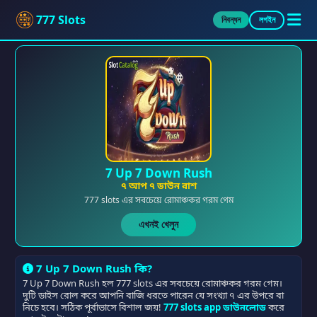
777 Slots
নিবন্ধন
লগইন
হোম
লাইভ গেমস
প্রমোশন
অ্যাপ ডাউনলোড
7 Up 7 Down Rush
Rapid Jackpot Fishing 2
৭ আপ ৭ ডাউন রাশ
777 slots এর সবচেয়ে রোমাঞ্চকর গরম গেম
Fortune Gems 3
এখনই খেলুন
Sic Bo
Thai Fish Prawn Crab
7 Up 7 Down Rush কি?
7 Up 7 Down Rush হল 777 slots এর সবচেয়ে রোমাঞ্চকর গরম গেম।
বৈশিষ্ট্য
দুটি ডাইস রোল করে আপনি বাজি ধরতে পারেন যে সংখ্যা ৭ এর উপরে বা
নিচে হবে। সঠিক পূর্বাভাসে বিশাল জয়!
777 slots app ডাউনলোড
করে
রিভিউ